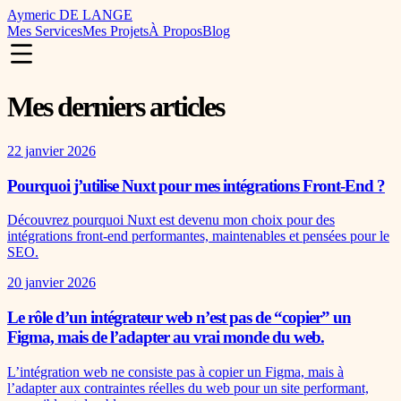
Aymeric DE LANGE
Mes Services
Mes Projets
À Propos
Blog
Mes derniers articles
22 janvier 2026
Pourquoi j’utilise Nuxt pour mes intégrations Front-End ?
Découvrez pourquoi Nuxt est devenu mon choix pour des
intégrations front-end performantes, maintenables et pensées pour le
SEO.
20 janvier 2026
Le rôle d’un intégrateur web n’est pas de “copier” un
Figma, mais de l’adapter au vrai monde du web.
L’intégration web ne consiste pas à copier un Figma, mais à
l’adapter aux contraintes réelles du web pour un site performant,