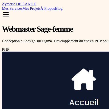
Aymeric DE LANGE
Mes Services
Mes Projets
À Propos
Blog
Webmaster Sage-femme
Conception du design sur Figma. Développement du site en PHP pour
PHP