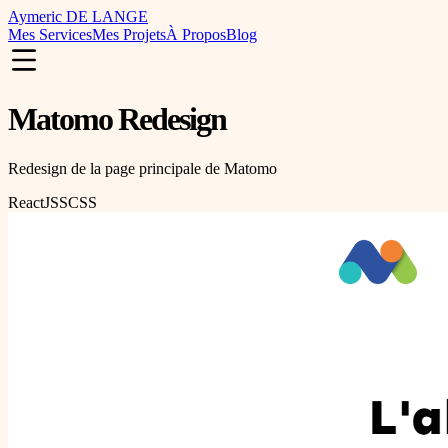
Aymeric DE LANGE
Mes Services
Mes Projets
À Propos
Blog
Matomo Redesign
Redesign de la page principale de Matomo
ReactJS
SCSS